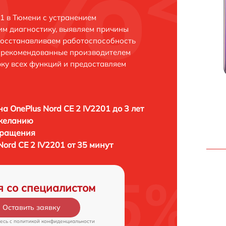
1 в Тюмени с устранением
м диагностику, выявляем причины
восстанавливаем работоспособность
и рекомендованные производителем
рку всех функций и предоставляем
а OnePlus Nord CE 2 IV2201 до 3 лет
 желанию
бращения
ord CE 2 IV2201 от 35 минут
я со специалистом
Оставить заявку
есь c
политикой конфиденциальности