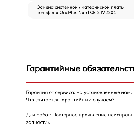
Замена системной / материнской платы
телефона OnePlus Nord CE 2 IV2201
Замена шлейфа аудио телефона OnePlus
Nord CE 2 IV2201
Замена шлейфа кнопок телефона OnePlus
Nord CE 2 IV2201
Замена шлейфа матрицы телефона OnePlus
Nord CE 2 IV2201
Гарантийные обязательст
Замена микрофона телефона OnePlus Nord
CE 2 IV2201
Замена динамика телефона OnePlus Nord C
Гарантия от сервиса: на установленные нами
2 IV2201
Что считается гарантийным случаем?
Замена камеры телефона OnePlus Nord CE 
IV2201
Для работ: Повторное проявление неисправн
запчасти).
Замена корпуса телефона OnePlus Nord CE 
IV2201