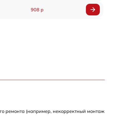
908 р
318 р
812 р
709 р
529 р
709 р
293 р
ого ремонта (например, некорректный монтаж
448 р