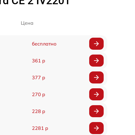
d CE 2 IV2201
Цена
бесплатно
361 р
377 р
270 р
228 р
2281 р