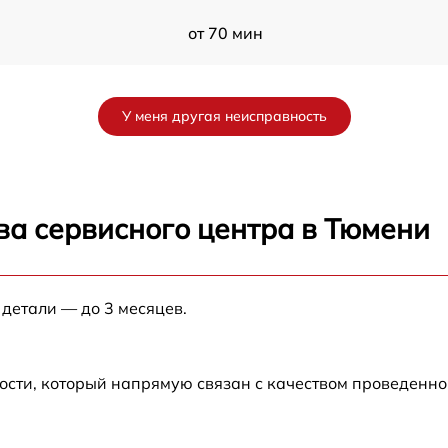
от 70 мин
от 30 мин
У меня другая неисправность
от 40 мин
от 45 мин
ва сервисного центра в Тюмени
от 35 мин
E
 детали — до 3 месяцев.
от 40 мин
2
от 30 мин
ости, который напрямую связан с качеством проведенн
2
от 60 мин