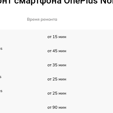
нт смартфона OnePlus Nor
Время ремонта
от 15 мин
us
от 45 мин
от 35 мин
s
от 25 мин
us
от 25 мин
от 90 мин