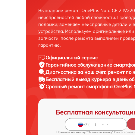
Выполняем ремонт OnePlus Nord CE 2 IV220
неисправностей любой сложности. Проводи
поломки, заменяем неисправные детали и 
устройства. Используем оригинальные ил
запчасти, после ремонта выполняем прове
гарантию.
Официальный сервис
Гарантийное обслуживание
смартфон
Диагностика за наш счет,
ремонт по
Бесплатный выезд курьера
в день о
Срочный ремонт
смартфона OnePlus N
Бесплатная консультаци
Нажимая на кнопку "Оставить заявку" Вы соглашает