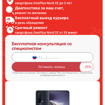
смартфона OnePlus Nord CE до 3 лет
Диагностика за наш счет,
ремонт по желанию
Бесплатный выезд курьера
в день обращения
Срочный ремонт
смартфона OnePlus Nord CE от 35 минут
Бесплатная консультация со
специалистом
Оставить заявку
Нажимая на кнопку "Оставить заявку" Вы соглашаетесь c
политикой
конфиденциальности