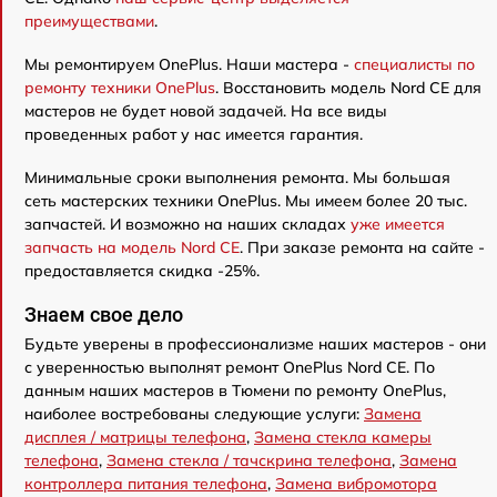
преимуществами
.
Мы ремонтируем OnePlus. Наши мастера -
специалисты по
ремонту техники OnePlus
. Восстановить модель Nord CE для
мастеров не будет новой задачей. На все виды
проведенных работ у нас имеется гарантия.
Минимальные сроки выполнения ремонта. Мы большая
сеть мастерских техники OnePlus. Мы имеем более 20 тыс.
запчастей. И возможно на наших складах
уже имеется
запчасть на модель Nord CE
. При заказе ремонта на сайте -
предоставляется скидка -25%.
Знаем свое дело
Будьте уверены в профессионализме наших мастеров - они
с уверенностью выполнят ремонт OnePlus Nord CE. По
данным наших мастеров в Тюмени по ремонту OnePlus,
наиболее востребованы следующие услуги:
Замена
дисплея / матрицы телефона
,
Замена стекла камеры
телефона
,
Замена стекла / тачскрина телефона
,
Замена
контроллера питания телефона
,
Замена вибромотора