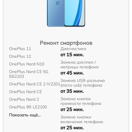
Ремонт смартфонов
OnePlus 11
Диагностика
от 15 мин.
OnePlus 12
Замена дисплея /
OnePlus Nord N10
матрицы телефона
OnePlus Nord CE 5G
от 45 мин.
EB2103
Замена USB-разъема
OnePlus Nord CE 2 IV2201
(micro-usb) телефона
от 35 мин.
OnePlus Nord CE
Замена кнопок
OnePlus Nord 2
громкости телефона
OnePlus 9R LE2100
от 25 мин.
Показать ещё...
Замена кнопки
включения телефона
от 25 мин.